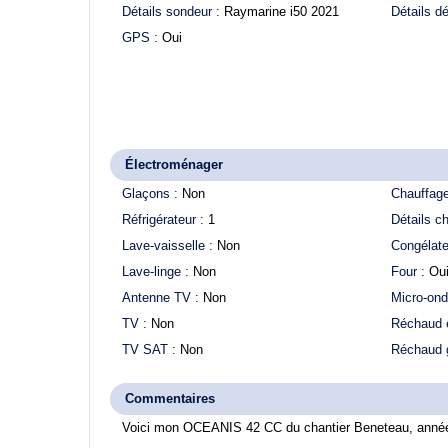
Détails sondeur :
Raymarine i50 2021
Détails d
GPS :
Oui
Électroménager
Glaçons :
Non
Chauffag
Réfrigérateur :
1
Détails c
Lave-vaisselle :
Non
Congélate
Lave-linge :
Non
Four :
Ou
Antenne TV :
Non
Micro-on
TV :
Non
Réchaud é
TV SAT :
Non
Réchaud 
Commentaires
Voici mon
OCEANIS 42 CC
du chantier Beneteau, anné