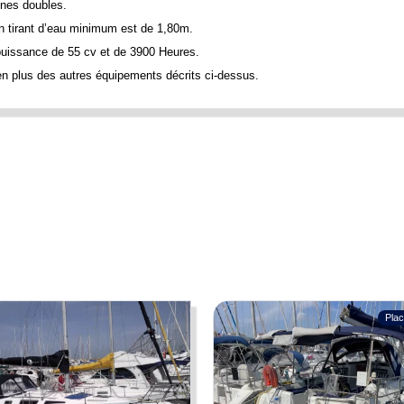
nes doubles.
on tirant d’eau minimum est de 1,80m.
issance de 55 cv et de 3900 Heures.
 en plus des autres équipements décrits ci-dessus.
rnant le bateau tels qu'ils nous ont été fournis par le propriétaire. Les prop
s contractuelles et n'engagent BOATNEXT en aucun cas. Elles ne peuvent êt
Plac