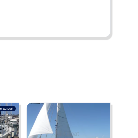
riétaires peuvent faire des erreurs ou apporter des
re opposées par un visiteur ou un acheteur.
e au port