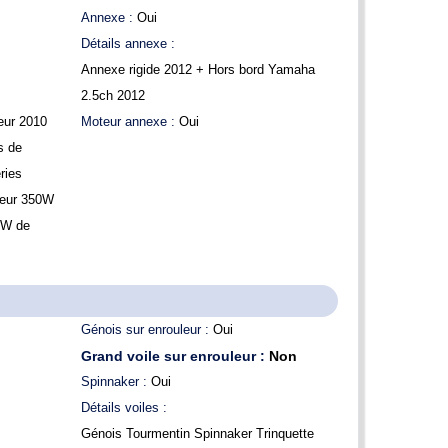
Annexe :
Oui
Détails annexe :
Annexe rigide 2012 + Hors bord Yamaha
2.5ch 2012
eur 2010
Moteur annexe :
Oui
s de
ries
seur 350W
 W de
Génois sur enrouleur :
Oui
Grand voile sur enrouleur :
Non
Spinnaker :
Oui
Détails voiles :
Génois Tourmentin Spinnaker Trinquette