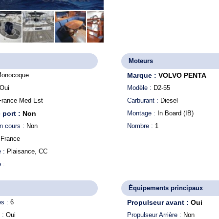
Moteurs
onocoque
Marque :
VOLVO PENTA
Oui
Modèle :
D2-55
France Med Est
Carburant :
Diesel
 port :
Non
Montage :
In Board (IB)
n cours :
Non
Nombre :
1
:
France
e :
Plaisance, CC
e :
Équipements principaux
es :
6
Propulseur avant :
Oui
 :
Oui
Propulseur Arrière :
Non