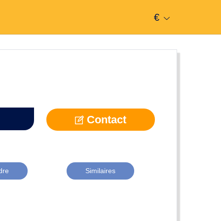
€
Contact
dre
Similaires