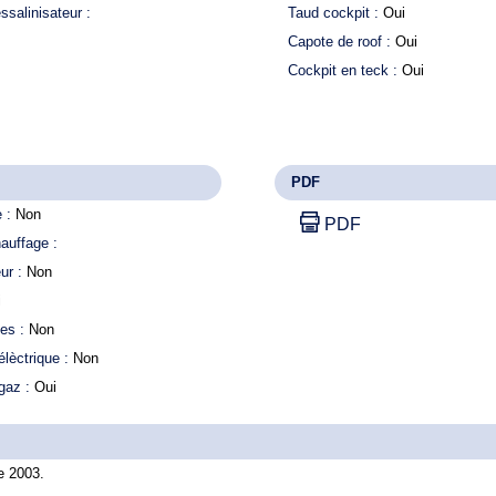
éssalinisateur :
Taud cockpit :
Oui
Capote de roof :
Oui
Cockpit en teck :
Oui
PDF
e :
Non
PDF
hauffage :
ur :
Non
i
des :
Non
lèctrique :
Non
gaz :
Oui
e 2003.