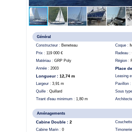
Général
Constructeur :
Beneteau
Coque :
M
Prix :
119 000
€
Radeau :
Matériau :
GRP Poly
Région :
Année :
2003
Place de
Longueur :
12,74
m
Leasing e
Largeur :
3,91
m
Pavillon 
Quille :
Quillard
Sous typ
Tirant d'eau minimum :
1,80
m
Architect
Aménagements
Cabine Double :
2
Couchett
Cabine Marin :
0
Timonerie