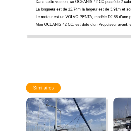
Dans cette version, ce OCEANIS 42 CC possède 2 cabi
La longueur est de 12,74m la largeur est de 3,91m et s
Le moteur est un VOLVO PENTA, modèle D2-55 d’une pu
Mon
OCEANIS 42 CC
, est doté d’un Propulseur avant,
Limite de responsabilités
: BOATNEXT expose les détails conce
changements sans nous prévenir. Ces informations ne sont pa
Similaires