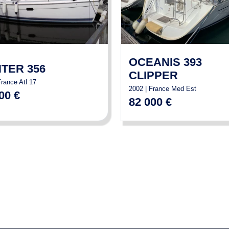
OCEANIS 393
TER 356
CLIPPER
France Atl 17
2002 | France Med Est
00 €
82 000 €