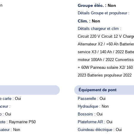
in
Groupe éléc. :
Non
Détails Groupe et propulseur :
Clim. :
Non
Détails chargeur et clim :
Circuit 220 V Circuit 12 V Charg
Alternateur X2 / +60 Ah Batterie
service X3 / 140 Ah / 2022 Batte
moteur 100Ah / 2022 Convertis
+ 60W Panneau solaire X2/ 160
2023 Batteries propulseur 2022
Équipement de pont
e carte :
Oui
Passerelle :
Oui
aceur :
Hydraulique :
Non
o :
Oui
Bossoirs :
Oui
lote :
Raymarine P50
Plateforme AR :
Oui
sateur :
Non
Guindeau élèctrique :
Oui