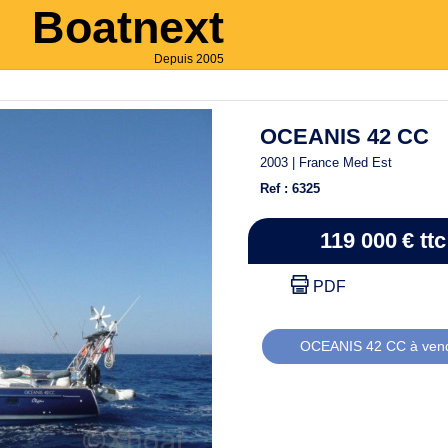
Boatnext
Depuis 2005
OCEANIS 42 CC
2003 | France Med Est
Ref : 6325
119 000
€
ttc
PDF
OCEANIS 42 CC à ven