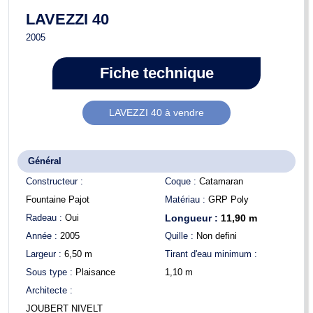
LAVEZZI 40
2005
Fiche technique
LAVEZZI 40 à vendre
Général
Constructeur :
Coque :
Catamaran
Fountaine Pajot
Matériau :
GRP Poly
Radeau :
Oui
Longueur :
11,90
m
Année :
2005
Quille :
Non defini
Largeur :
6,50
m
Tirant d'eau minimum :
Sous type :
Plaisance
1,10
m
Architecte :
JOUBERT NIVELT