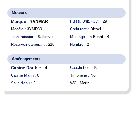
Moteurs
Marque :
YANMAR
Puiss. Unit. (CV) :
29
Modèle :
3YMD30
Carburant :
Diesel
Transmission :
Saildrive
Montage :
In Board (IB)
Réservoir carburant :
210
Nombre :
2
Aménagements
Cabine Double :
4
Couchettes :
10
Cabine Marin :
0
Timonerie :
Non
Salle d'eau :
2
WC :
Marin
Limite de responsabilités
: BOATNEXT expose les détails concernant
le bateau tels qu'ils nous ont été fournis par le propriétaire. Les
propriétaires peuvent faire des erreurs ou apporter des changements
sans nous prévenir. Ces informations ne sont pas contractuelles et