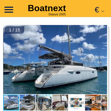
Boatnext
€
Depuis 2005
1 / 15