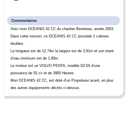
Commentaires
Voici mon
OCEANIS 42 CC
du chantier Beneteau, année 2003.
Dans cette version, ce OCEANIS 42 CC possède 2 cabines
doubles.
La longueur est de 12,74m la largeur est de 3,91m et son tirant
d’eau minimum est de 1,80m.
Le moteur est un VOLVO PENTA, modèle D2-55 d’une
puissance de 55 cv et de 3900 Heures.
Mon
OCEANIS 42 CC
, est doté d’un Propulseur avant, en plus
des autres équipements décrits ci-dessus.
Limite de responsabilités
: BOATNEXT expose les détails concernant
le bateau tels qu'ils nous ont été fournis par le propriétaire. Les
propriétaires peuvent faire des erreurs ou apporter des changements