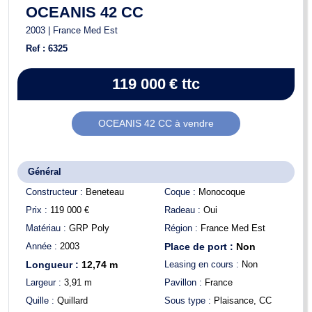
OCEANIS 42 CC
2003 | France Med Est
Ref : 6325
119 000
€
ttc
OCEANIS 42 CC à vendre
Général
Constructeur :
Beneteau
Coque :
Monocoque
Prix :
119 000
€
Radeau :
Oui
Matériau :
GRP Poly
Région :
France Med Est
Année :
2003
Place de port :
Non
Longueur :
12,74
m
Leasing en cours :
Non
Largeur :
3,91
m
Pavillon :
France
Quille :
Quillard
Sous type :
Plaisance, CC