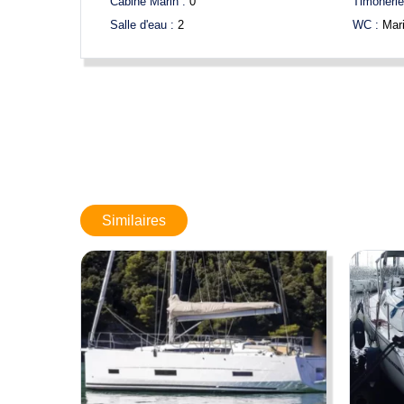
Cabine Marin :
0
Timonerie
Salle d'eau :
2
WC :
Mar
Limite de responsabilités
: BOATNEXT expose les détails conce
changements sans nous prévenir. Ces informations ne sont pa
Similaires