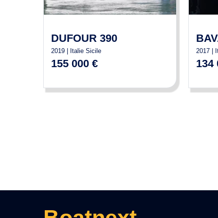
DUFOUR 390
BAV
2019 | Italie Sicile
2017 | 
155 000 €
134 
Boatnext