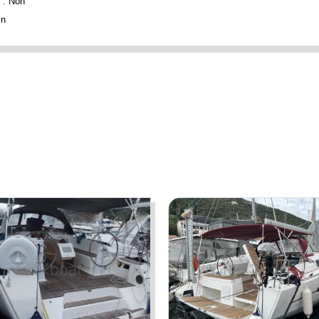
 :
Non
in
rnant le bateau tels qu'ils nous ont été fournis par le propriétaire. Les prop
s contractuelles et n'engagent BOATNEXT en aucun cas. Elles ne peuvent êt