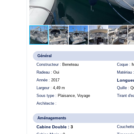
Général
Constructeur :
Beneteau
Coque :
M
Radeau :
Oui
Matériau 
Année :
2017
Longueu
Largeur :
4,49
m
Quille :
Qu
Sous type :
Plaisance, Voyage
Tirant d'
Architecte :
Aménagements
Cabine Double :
3
Couchett