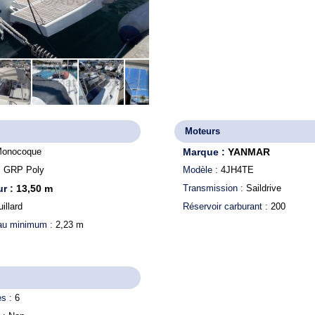
Moteurs
onocoque
Marque :
YANMAR
:
GRP Poly
Modèle :
4JH4TE
r :
13,50
m
Transmission :
Saildrive
illard
Réservoir carburant :
200
eau minimum :
2,23
m
es :
6