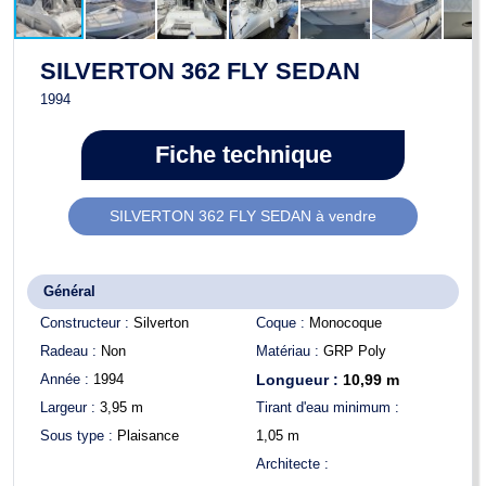
SILVERTON 362 FLY SEDAN
1994
Fiche technique
SILVERTON 362 FLY SEDAN à vendre
Général
Constructeur :
Silverton
Coque :
Monocoque
Radeau :
Non
Matériau :
GRP Poly
Année :
1994
Longueur :
10,99
m
Largeur :
3,95
m
Tirant d'eau minimum :
Sous type :
Plaisance
1,05
m
Architecte :