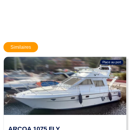
propriétaires peuvent faire des erreurs ou apporter des changements
sans nous prévenir. Ces informations ne sont pas contractuelles et
n'engagent BOATNEXT en aucun cas. Elles ne peuvent être opposées
par un visiteur ou un acheteur.
Similaires
Place au port
ARCOA 1075 FLY