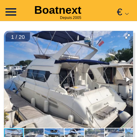
Boatnext
€
Depuis 2005
1 / 20