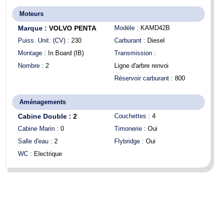
Moteurs
Marque :
VOLVO PENTA
Modèle :
KAMD42B
Puiss. Unit. (CV) :
230
Carburant :
Diesel
Montage :
In Board (IB)
Transmission :
Nombre :
2
Ligne d'arbre renvoi
Réservoir carburant :
800
Aménagements
Cabine Double :
2
Couchettes :
4
Cabine Marin :
0
Timonerie :
Oui
Salle d'eau :
2
Flybridge :
Oui
WC :
Electrique
Limite de responsabilités
: BOATNEXT expose les détails concernant
le bateau tels qu'ils nous ont été fournis par le propriétaire. Les