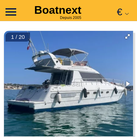
Boatnext
€
Depuis 2005
1 / 20