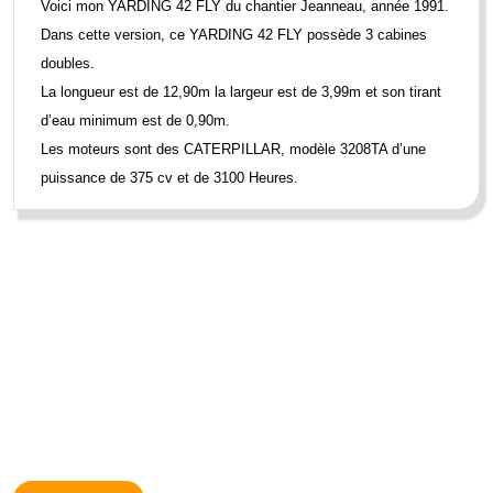
Voici mon
YARDING 42 FLY
du chantier Jeanneau, année 1991.
Dans cette version, ce YARDING 42 FLY possède 3 cabines
doubles.
La longueur est de 12,90m la largeur est de 3,99m et son tirant
d’eau minimum est de 0,90m.
Les moteurs sont des CATERPILLAR, modèle 3208TA d’une
puissance de 375 cv et de 3100 Heures.
Limite de responsabilités
: BOATNEXT expose les détails concernant
le bateau tels qu'ils nous ont été fournis par le propriétaire. Les
propriétaires peuvent faire des erreurs ou apporter des changements
sans nous prévenir. Ces informations ne sont pas contractuelles et
n'engagent BOATNEXT en aucun cas. Elles ne peuvent être opposées
par un visiteur ou un acheteur.