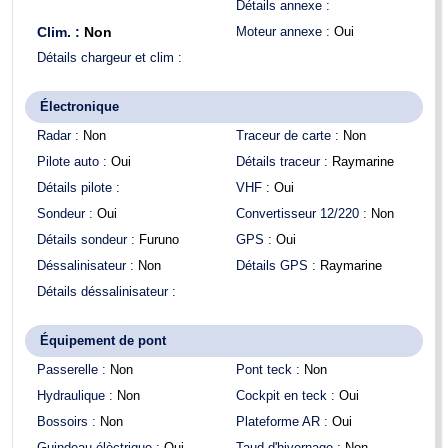
Détails annexe :
Clim. :
Non
Moteur annexe :
Oui
Détails chargeur et clim :
Électronique
Radar :
Non
Traceur de carte :
Non
Pilote auto :
Oui
Détails traceur :
Raymarine
Détails pilote :
VHF :
Oui
Sondeur :
Oui
Convertisseur 12/220 :
Non
Détails sondeur :
Furuno
GPS :
Oui
Déssalinisateur :
Non
Détails GPS :
Raymarine
Détails déssalinisateur :
Équipement de pont
Passerelle :
Non
Pont teck :
Non
Hydraulique :
Non
Cockpit en teck :
Oui
Bossoirs :
Non
Plateforme AR :
Oui
Guindeau élèctrique :
Oui
Taud d'hivernage :
Non