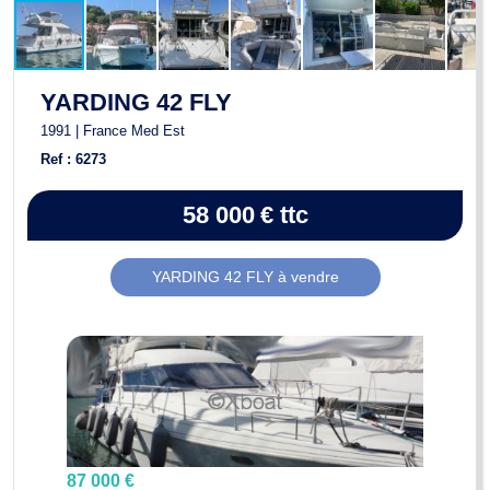
YARDING 42 FLY
1991 | France Med Est
Ref : 6273
58 000
€
ttc
YARDING 42 FLY à vendre
87 000 €