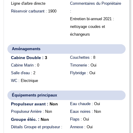
Ligne d'arbre directe
Commentaires du Propriétaire
Réservoir carburant :
1900
:
Entretien bi-annuel 2021 :
nettoyage coudes et
échangeurs
Aménagements
Cabine Double :
3
Couchettes :
8
Cabine Marin :
0
Timonerie :
Oui
Salle d'eau :
2
Flybridge :
Oui
WC :
Electrique
Équipements principaux
Propulseur avant :
Non
Eau chaude :
Oui
Propulseur Arrière :
Non
Eaux noires :
Non
Groupe éléc. :
Non
Flaps :
Oui
Détails Groupe et propulseur :
Annexe :
Oui