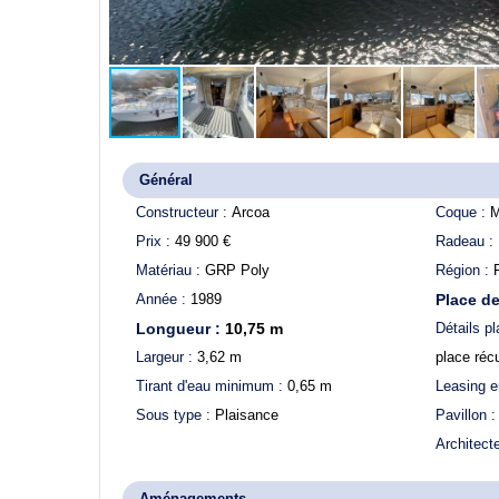
Général
Constructeur :
Arcoa
Coque :
M
Prix :
49 900
€
Radeau :
Matériau :
GRP Poly
Région :
Année :
1989
Place de
Longueur :
10,75
m
Détails pl
Largeur :
3,62
m
place réc
Tirant d'eau minimum :
0,65
m
Leasing e
Sous type :
Plaisance
Pavillon 
Architect
Aménagements