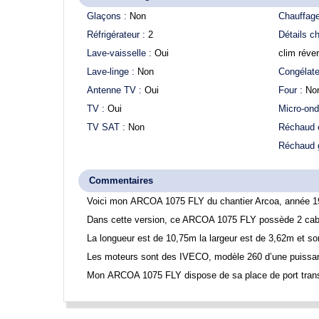
Glaçons :
Non
Chauffag
Réfrigérateur :
2
Détails c
Lave-vaisselle :
Oui
clim réver
Lave-linge :
Non
Congélate
Antenne TV :
Oui
Four :
No
TV :
Oui
Micro-on
TV SAT :
Non
Réchaud é
Réchaud 
Commentaires
Voici mon
ARCOA 1075 FLY
du chantier Arcoa, année 1
Dans cette version, ce ARCOA 1075 FLY possède 2 cab
La longueur est de 10,75m la largeur est de 3,62m et s
Les moteurs sont des IVECO, modèle 260 d’une puissan
Mon
ARCOA 1075 FLY
dispose de sa place de port trans