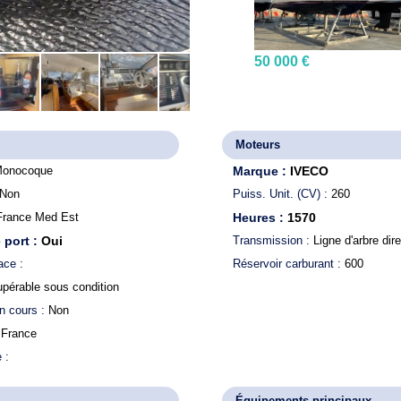
50 000 €
Moteurs
onocoque
Marque :
IVECO
Non
Puiss. Unit. (CV) :
260
France Med Est
Heures :
1570
 port :
Oui
Transmission :
Ligne d'arbre dir
ace :
Réservoir carburant :
600
upérable sous condition
n cours :
Non
:
France
e :
Équipements principaux