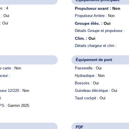
es :
4
Propulseur avant :
Non
 :
Oui
Propulseur Arrière :
Non
 :
Oui
Groupe éléc. :
Oui
Détails Groupe et propulseur :
Clim. :
Oui
Détails chargeur et clim :
Équipement de pont
e carte :
Non
Passerelle :
Oui
aceur :
Hydraulique :
Non
i
Bossoirs :
Oui
seur 12/220 :
Non
Guindeau élèctrique :
Oui
i
Taud cockpit :
Oui
GPS :
Garmin 2025
PDF