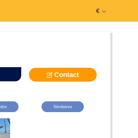
€
Contact
dre
Similaires