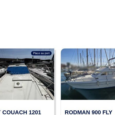
rnant le bateau tels qu'ils nous ont été fournis par le propriétaire. Les prop
s contractuelles et n'engagent BOATNEXT en aucun cas. Elles ne peuvent êt
Place au port
 COUACH 1201
RODMAN 900 FLY