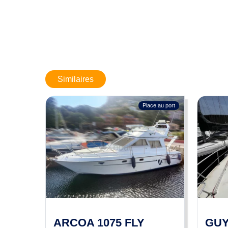
Limite de responsabilités
: BOATNEXT expose les détails conce
changements sans nous prévenir. Ces informations ne sont pa
Similaires
Place au port
ARCOA 1075 FLY
GUY