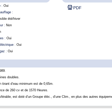
e :
Oui
PDF
hauffage :
sible été/hiver
ur :
Non
n
des :
Oui
lèctrique :
Oui
gaz :
Oui
989.
ines doubles.
on tirant d’eau minimum est de 0,65m.
ce de 260 cv et de 1570 Heures.
férable, est doté d’un Groupe éléc., d’une Clim., en plus des autres équipem