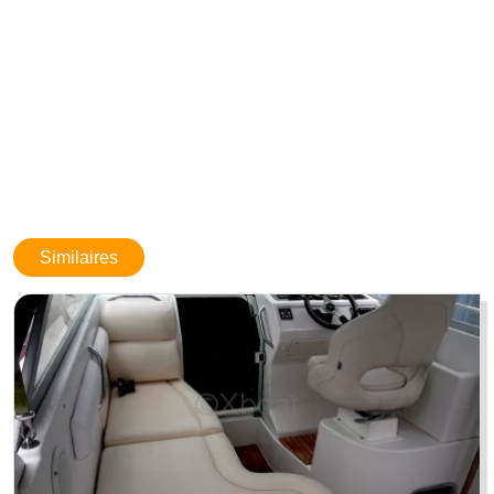
Limite de responsabilités
: BOATNEXT expose les détails concernant
le bateau tels qu'ils nous ont été fournis par le propriétaire. Les
propriétaires peuvent faire des erreurs ou apporter des changements
sans nous prévenir. Ces informations ne sont pas contractuelles et
n'engagent BOATNEXT en aucun cas. Elles ne peuvent être opposées
par un visiteur ou un acheteur.
Similaires