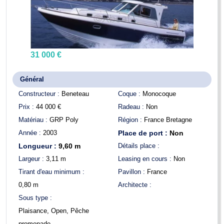
31 000 €
Général
Constructeur :
Beneteau
Coque :
Monocoque
Prix :
44 000
€
Radeau :
Non
Matériau :
GRP Poly
Région :
France Bretagne
Année :
2003
Place de port :
Non
Longueur :
9,60
m
Détails place :
Largeur :
3,11
m
Leasing en cours :
Non
Tirant d'eau minimum :
Pavillon :
France
0,80
m
Architecte :
Sous type :
Plaisance, Open, Pêche
promenade