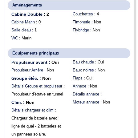
Aménagements
Cabine Double :
2
Couchettes :
4
Cabine Marin :
0
Timonerie :
Non
Salle d'eau :
1
Flybridge :
Non
WC :
Marin
Équipements principaux
Propulseur avant :
Oui
Eau chaude :
Oui
Propulseur Arrière :
Non
Eaux noires :
Non
Groupe éléc. :
Non
Flaps :
Oui
Détails Groupe et propulseur :
Annexe :
Non
Propulseur d'étrave en tunnel
Détails annexe :
Clim. :
Non
Moteur annexe :
Non
Détails chargeur et clim :
Chargeur de batterie avec
ligne de quai - 2 batteries et
un panneau solaire.