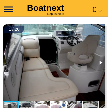
Boatnext
€
Depuis 2005
1 / 20