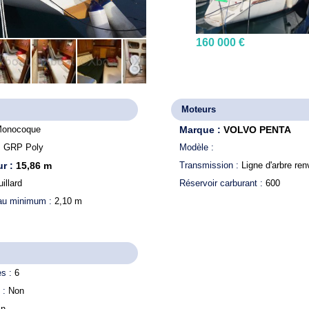
160 000 €
Moteurs
onocoque
Marque :
VOLVO PENTA
:
GRP Poly
Modèle :
r :
15,86
m
Transmission :
Ligne d'arbre ren
illard
Réservoir carburant :
600
eau minimum :
2,10
m
es :
6
 :
Non
in