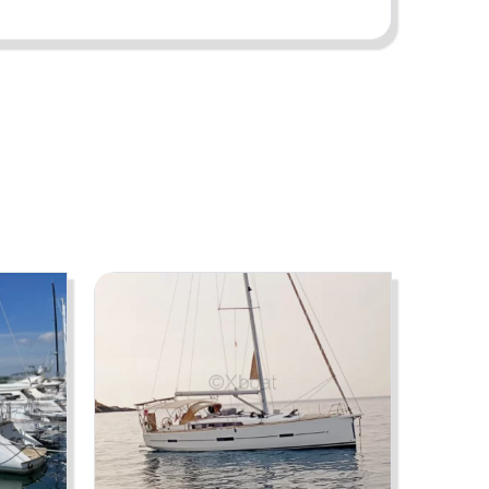
riétaires peuvent faire des erreurs ou apporter des
re opposées par un visiteur ou un acheteur.