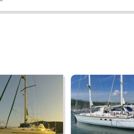
rnant le bateau tels qu'ils nous ont été fournis par le propriétaire. Les prop
s contractuelles et n'engagent BOATNEXT en aucun cas. Elles ne peuvent êt