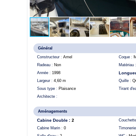
Général
Constructeur :
Amel
Coque :
M
Radeau :
Non
Matériau 
Année :
1998
Longueu
Largeur :
4,60
m
Quille :
Qu
Sous type :
Plaisance
Tirant d'
Architecte :
Aménagements
Cabine Double :
2
Couchett
Cabine Marin :
0
Timonerie
Salle d'eau :
2
WC :
Mar