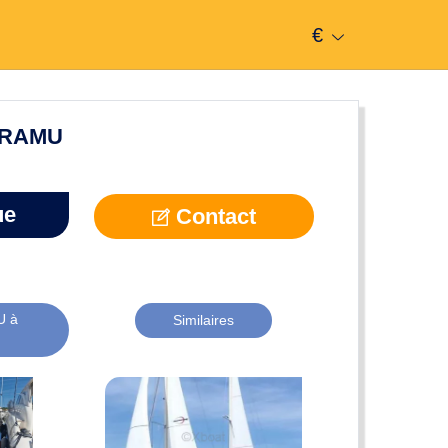
€
ARAMU
ue
Contact
U à
Similaires