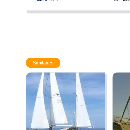
Limite de responsabilités
: BOATNEXT expose les détails conce
changements sans nous prévenir. Ces informations ne sont pa
Similaires