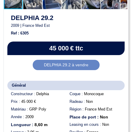
DELPHIA 29.2
2009 | France Med Est
Ref : 6305
45 000
€
ttc
DELPHIA 29.2 à vendre
Général
Constructeur :
Delphia
Coque :
Monocoque
Prix :
45 000
€
Radeau :
Non
Matériau :
GRP Poly
Région :
France Med Est
Année :
2009
Place de port :
Non
Longueur :
8,60
m
Leasing en cours :
Non