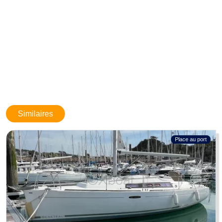
Limite de responsabilités
: BOATNEXT expose les détails concernant
le bateau tels qu'ils nous ont été fournis par le propriétaire. Les
propriétaires peuvent faire des erreurs ou apporter des changements
sans nous prévenir. Ces informations ne sont pas contractuelles et
n'engagent BOATNEXT en aucun cas. Elles ne peuvent être opposées
par un visiteur ou un acheteur.
Similaires
Place au port