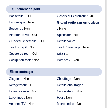
Équipement de pont
Passerelle :
Oui
Génois sur enrouleur :
Oui
Hydraulique :
Non
Grand voile sur enrouleur
Bossoirs :
Non
:
Non
Plateforme AR :
Oui
Spinnaker :
Non
Guindeau élèctrique :
Oui
Détails voiles :
Taud cockpit :
Non
Taud d'hivernage :
Non
Capote de roof :
Oui
Mât :
1
Cockpit en teck :
Non
Pont teck :
Non
Électroménager
Glaçons :
Non
Chauffage :
Non
Réfrigérateur :
1
Détails chauffage :
Lave-vaisselle :
Non
Congélateur :
Non
Lave-linge :
Non
Four :
Non
Antenne TV :
Non
Micro-ondes :
Non