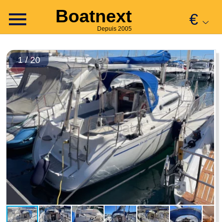
Boatnext
€
Depuis 2005
1 / 20