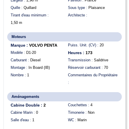
Largeur :
2,96
m
Pavillon :
France
Quille :
Quillard
Sous type :
Plaisance
Tirant d'eau minimum :
Architecte :
1,50
m
Moteurs
Marque :
VOLVO PENTA
Puiss. Unit. (CV) :
20
Modèle :
D1-20
Heures :
173
Carburant :
Diesel
Transmission :
Saildrive
Montage :
In Board (IB)
Réservoir carburant :
70
Nombre :
1
Commentaires du Propriétaire
:
Aménagements
Cabine Double :
2
Couchettes :
4
Cabine Marin :
0
Timonerie :
Non
Salle d'eau :
1
WC :
Marin